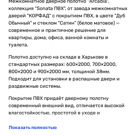
Межкомнатное дверное полотно "Arcadia",
коллекция "Sonata ПВХ", от завода межкомнатных
дверей "КОРФАД" с покрытием ПВХ, в цвете "Дуб
Обычный" и стеклом "Сатин" (белое матовое) —
современное и практичное решение для
квартиры, дома, офиса, ванной комнаты и
туалета.
Полотно доступно на складе в Харькове в
стандартных размерах: 600×2000, 700×2000,
800×2000 и 900×2000 мм, толщиной 38мм.
Подходит для установки в распашные двери и
раздвижные системы.
Покрытие ПВХ придаёт дверному полотну
современный внешний вид, отличается высокой
влагостойкостью, простотой в уходе и
устойчивостью к повседневной эксплуатации.
Благодаря повышенной влагостойкости его
Показать полностью
можно использовать в помещениях с повышенной