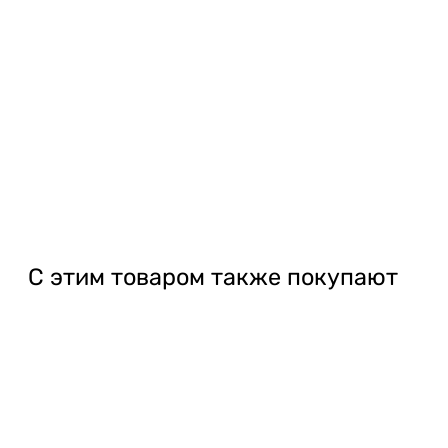
Замок:
аналог KALE 2000;
Цилиндр под замок:
лазерный, ключ –
поворотник, пять ключей;
Ручка на планке:
Арико, медный антик;
Дверные петли:
шариковые 3шт;
Антисрезы петель:
входят в комплект, 2шт;
Наличники:
полоса 50мм.
Закажите замер сегодня и мы, бесплатно
произведём замер, в кратчайшие сроки.
С этим товаром также покупают