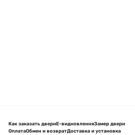
Антисрезы петель:
входят в комплект, 3шт;
Наличники:
входят в комплект, объёмные
50мм.
Порог:
нержавейка.
Свяжитесь с нами — подберём дверь под ваши
требования и бюджет.
Как заказать двери
Е-видновлення
Замер двери
Оплата
Обмен и возврат
Доставка и установка