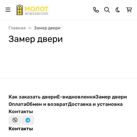
Темная 
Главная
Замер двери
Замер двери
Как заказать двери
Е-видновлення
Замер двери
Оплата
Обмен и возврат
Доставка и установка
Контакты
Контакты