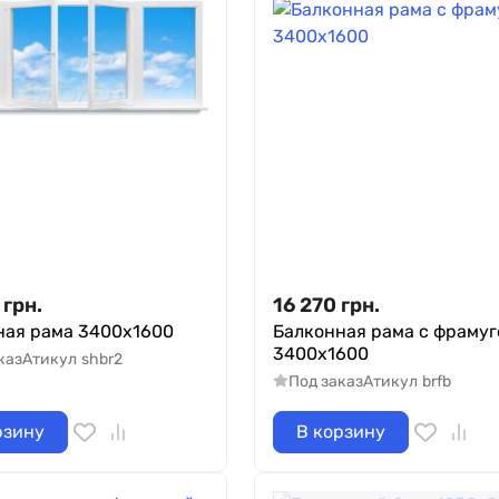
грн.
16 270
грн.
ная рама 3400х1600
Балконная рама с фрамуг
3400х1600
каз
Атикул
shbr2
Под заказ
Атикул
brfb
рзину
В корзину