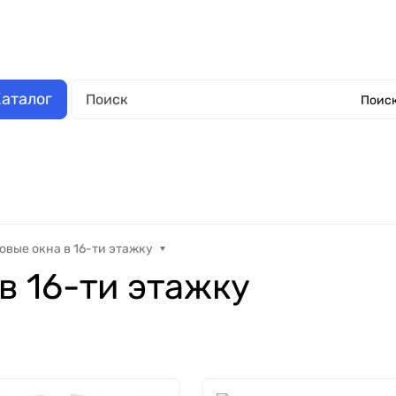
аза
Выполненные работы
Отзывы
Обмен и возврат
О компании
Обрат
аталог
Поиск
Окна металлопластиковые
Еще
овые окна в 16-ти этажку
в 16-ти этажку