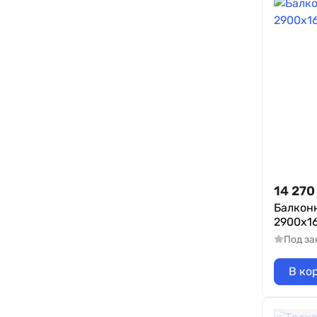
14 270
Балкон
2900х1
Под за
В ко