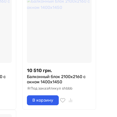
10 510
грн.
0 с
Балконный блок 2100х2160 с
окном 1400х1450
Под заказ
Атикул
shbbb
В корзину