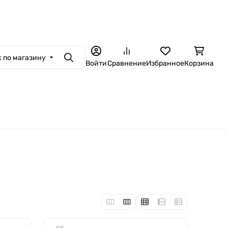
ная связь
Контакты
Гарантия и сервис
Доставка и оплата
Установ
 по магазину
Поиск
Войти
Сравнение
Избранное
Корзина