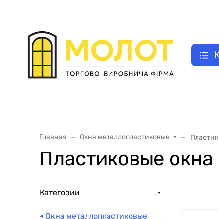
UA
|
Как заказать двери
E-відновлення
Замер двери
Оплата зак
RU
К
Двери входные металлические
Межкомнатные двери
Главная
Окна металлопластиковые
Пластик
Пластиковые окна 
Категории
Окна металлопластиковые