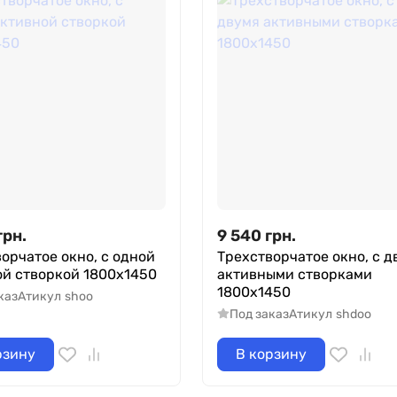
грн.
9 540
грн.
орчатое окно, с одной
Трехстворчатое окно, с д
ой створкой 1800х1450
активными створками
1800х1450
каз
Атикул
shoo
Под заказ
Атикул
shdoo
рзину
В корзину