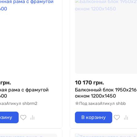
грн.
10 170
грн.
ная рама с фрамугой
Балконный блок 1950х216
600
окном 1200х1450
каз
Атикул
shbrm2
Под заказ
Атикул
shbb
рзину
В корзину