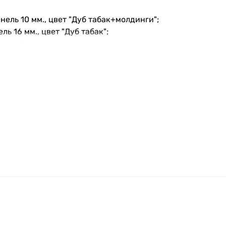
ель 10 мм., цвет "Дуб табак+молдинги";
ь 16 мм., цвет "Дуб табак";
рная";
ая вата "Изовер"+пенопласт;
зовер";
о периметру полотна и короба;
 60-00, сувальдный, 5 ключей;
 под цилиндр;
ч – поворотник, пять ключей;
т в комплект;
т;
 МДФ 16х70мм.
ый вариант под ваши задачи.