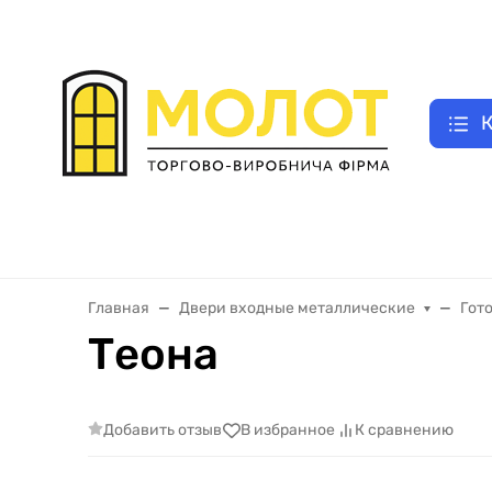
UA
|
Как заказать двери
E-відновлення
Замер двери
Оплата зак
RU
К
Двери входные металлические
Межкомнатные двери
Главная
Двери входные металлические
Гот
Теона
Добавить отзыв
В избранное
К сравнению