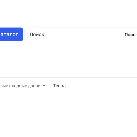
аза
Выполненные работы
Отзывы
Обмен и возврат
О компании
Обрат
аталог
Поиск
Окна металлопластиковые
Еще
овые входные двери
Теона