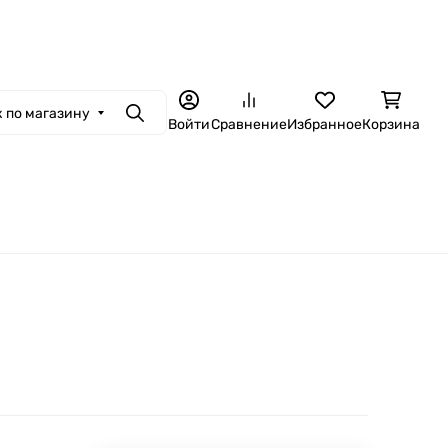
ная связь
Контакты
Гарантия и сервис
Доставка и оплата
Установ
 по магазину
Поиск
Войти
Сравнение
Избранное
Корзина