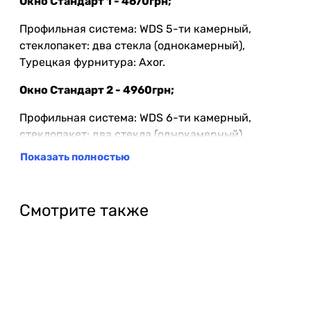
Окно Стандарт 1 - 4670грн;
Профильная система: WDS 5-ти камерный,
стеклопакет: два стекла (однокамерный),
Турецкая фурнитура: Axor.
Окно Стандарт 2 - 4960грн;
Профильная система: WDS 6-ти камерный,
стеклопакет: два стекла (однокамерный),
Турецкая фурнитура: Axor.
Показать полностью
Окно Премиум - 5380грн;
Профильная система: WDS 7-ми камерный,
Смотрите также
стеклопакет: два стекла (однокамерный),
Турецкая фурнитура: Axor.
Примечание!
Если Вы хотите заказать окна с
установкой, окончательная цена будет известна,
только после замера, поскольку могут добавиться