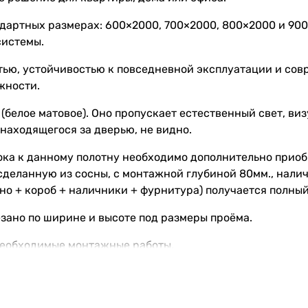
ндартных размерах: 600×2000, 700×2000, 800×2000 и 90
системы.
тью, устойчивостью к повседневной эксплуатации и со
жности.
 (белое матовое). Оно пропускает естественный свет, ви
 находящегося за дверью, не видно.
ока к данному полотну необходимо дополнительно прио
деланную из сосны, с монтажной глубиной 80мм., налич
тно + короб + наличники + фурнитура) получается полный
зано по ширине и высоте под размеры проёма.
 необходимые монтажные работы.
ассчитывается индивидуально и зависит от размеров про