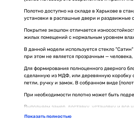
Полотно доступно на складе в Харькове в ста
установки в распашные двери и раздвижные 
Покрытие экошпон отличается износостойкос
жилых помещений с нормальным уровнем вла
В данной модели используется стекло "Сатин"
при этом не является прозрачным — человека,
Для формирования полноценного дверного бл
сделанную из МДФ, или деревянную коробку с
петли, ручку и замок. В собранном виде (поло
При необходимости полотно может быть подре
Выполняем замер, доставку, установку и все
Показать полностью
⚠️ Обратите внимание: итоговая стоимость р
монтажных работ.