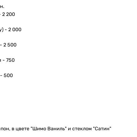
н.
-
2 200
у) -
2 000
 -
2 500
и -
750
 -
500
он, в цвете "Шимо Ваниль" и стеклом "Сатин"