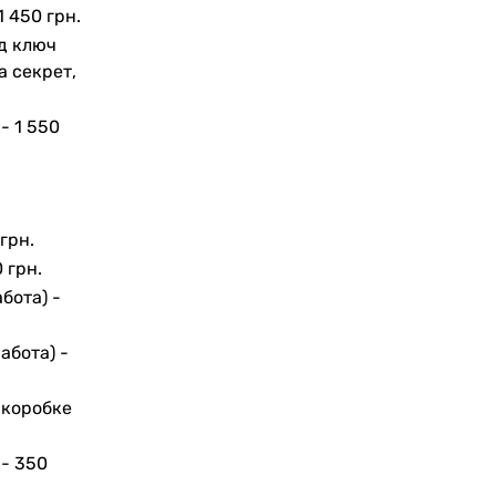
1 450 грн.
д ключ
а секрет,
 -
1 550
грн.
 грн.
бота) -
абота) -
 коробке
 -
350