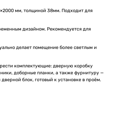
0×2000 мм, толщиной 38мм. Подходит для
временным дизайном. Рекомендуется для
зуально делает помещение более светлым и
брести комплектующие: дверную коробку
ники, доборные планки, а также фурнитуру —
 дверной блок, готовый к установке в проём.
ёма, выбранной комплектации и объёма