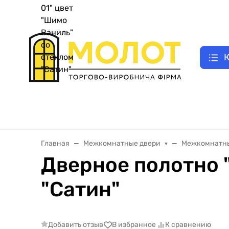
UA
|
Как заказать двери
E-відновлення
Замер двери
Оплата зак
RU
К
Двери входные металлические
Межкомнатные двери
Главная
Межкомнатные двери
Межкомнатны
Дверное полотно "
"Сатин"
Добавить отзыв
В избранное
К сравнению