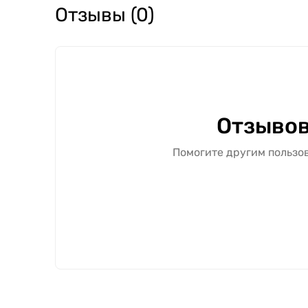
Межкомнатную дверь "Line 01" можно купить в
Отзывы (0)
с подбором полной комплектации под дверной
Свяжитесь с нами — поможем подобрать оптим
Отзывов
Помогите другим пользов