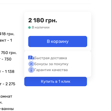
2 180
грн.
В наличии
418 грн.
ект -
1
В корзину
-
750 грн.
Быстрая доставка
т -
730
Бонусы за покупку
Гарантия качества
т -
1 138
Купить в 1 клик
т -
2 275
комнат
н.
а-ванны