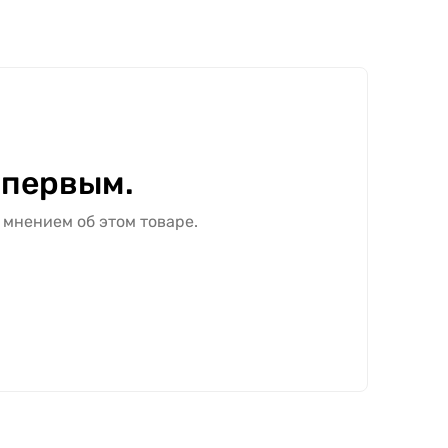
полотно экошпон, в цвете "Шимо Ваниль" можно
анных размеров и дополнительных элементов.
 первым.
 мнением об этом товаре.