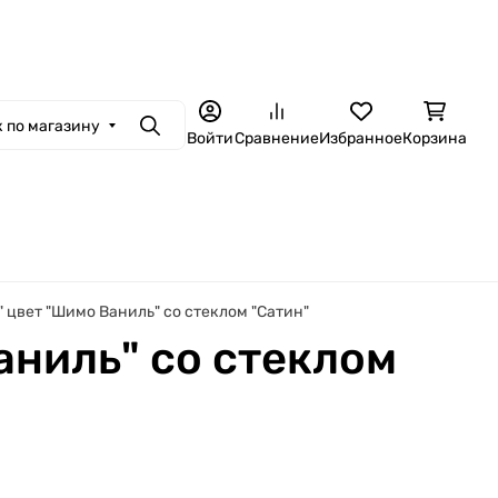
ная связь
Контакты
Гарантия и сервис
Доставка и оплата
Установ
 по магазину
Поиск
Войти
Сравнение
Избранное
Корзина
" цвет "Шимо Ваниль" со стеклом "Сатин"
аниль" со стеклом