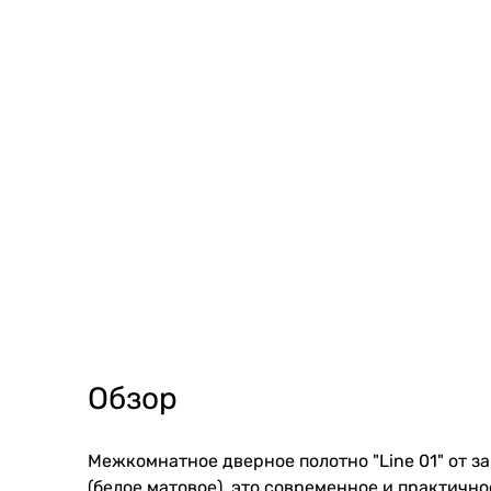
Обзор
Межкомнатное дверное полотно "Line 01" от з
(белое матовое), это современное и практичн