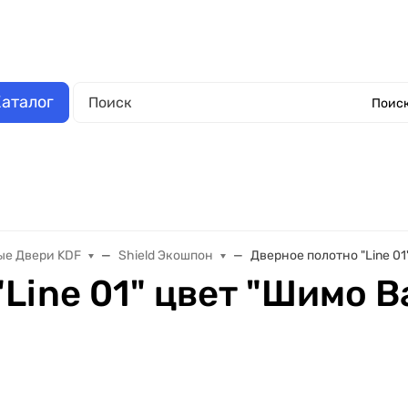
аза
Выполненные работы
Отзывы
Обмен и возврат
О компании
Обрат
аталог
Поиск
Окна металлопластиковые
Еще
е Двери KDF
Shield Экошпон
Дверное полотно "Line 01
Line 01" цвет "Шимо В