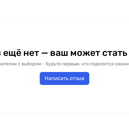
 Харькове с доставкой и установкой. Заказать дверное 
 блок. Цена межкомнатной двери "KDF" зависит от выбр
альный вариант под ваш бюджет и условия установки.
 ещё нет — ваш может стать
ателям с выбором - будьте первым, кто поделится своим
Написать отзыв