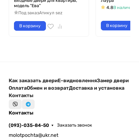
Входные двери для квартиры,
Лаура
модель "Ева"
4.8
В наличии
А
Под заказ
Атикул
sez
В корзину
В корзину
Как заказать двери
Е-видновлення
Замер двери
Оплата
Обмен и возврат
Доставка и установка
Контакты
Контакты
(093)-035-84-50
Заказать звонок
molotpochta@ukr.net