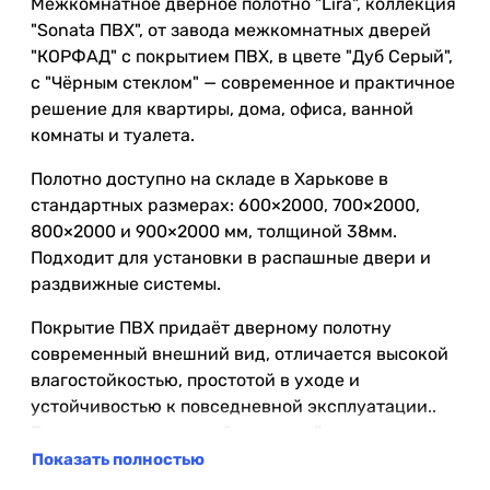
Межкомнатное дверное полотно "Lira", коллекция
"Sonata ПВХ", от завода межкомнатных дверей
"КОРФАД" с покрытием ПВХ, в цвете "Дуб Серый",
с "Чёрным стеклом" — современное и практичное
решение для квартиры, дома, офиса, ванной
комнаты и туалета.
Полотно доступно на складе в Харькове в
стандартных размерах: 600×2000, 700×2000,
800×2000 и 900×2000 мм, толщиной 38мм.
Подходит для установки в распашные двери и
раздвижные системы.
Покрытие ПВХ придаёт дверному полотну
современный внешний вид, отличается высокой
влагостойкостью, простотой в уходе и
устойчивостью к повседневной эксплуатации..
Благодаря повышенной влагостойкости его
можно использовать в помещениях с повышенной
Показать полностью
влажностью, таких как ванная комната и туалет.