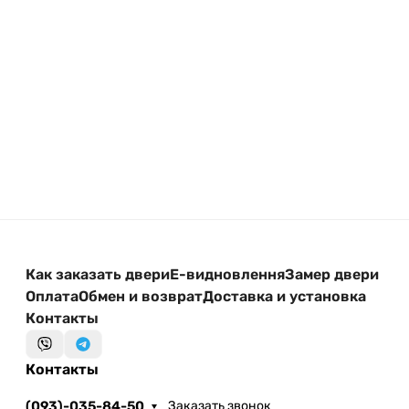
дополнительных элементов.
Свяжитесь с нами — поможем подобрать
оптимальный вариант под ваш бюджет и условия
установки.
Как заказать двери
Е-видновлення
Замер двери
Оплата
Обмен и возврат
Доставка и установка
Контакты
Контакты
(093)-035-84-50
Заказать звонок