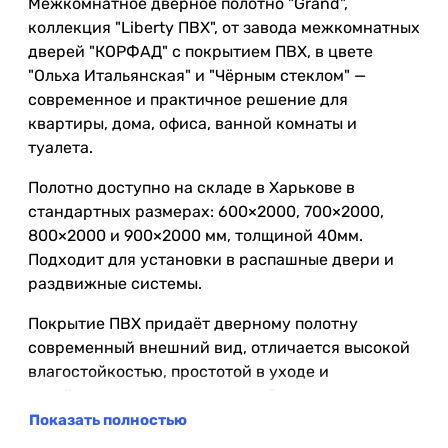
Межкомнатное дверное полотно "Grand",
коллекция "Liberty ПВХ", от завода межкомнатных
дверей "КОРФАД" с покрытием ПВХ, в цвете
"Ольха Итальянская" и "Чёрным стеклом" —
современное и практичное решение для
квартиры, дома, офиса, ванной комнаты и
туалета.
Полотно доступно на складе в Харькове в
стандартных размерах: 600×2000, 700×2000,
800×2000 и 900×2000 мм, толщиной 40мм.
Подходит для установки в распашные двери и
раздвижные системы.
Покрытие ПВХ придаёт дверному полотну
современный внешний вид, отличается высокой
влагостойкостью, простотой в уходе и
устойчивостью к повседневной эксплуатации.
Благодаря повышенной влагостойкости его
Показать полностью
можно использовать в помещениях с повышенной