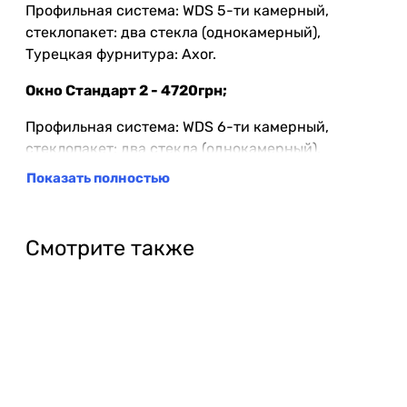
Профильная система: WDS 5-ти камерный,
стеклопакет: два стекла (однокамерный),
Турецкая фурнитура: Axor.
Окно Стандарт 2 - 4720грн;
Профильная система: WDS 6-ти камерный,
стеклопакет: два стекла (однокамерный),
Турецкая фурнитура: Axor.
Показать полностью
Окно Премиум - 5110грн;
Профильная система: WDS 7-ми камерный,
Смотрите также
стеклопакет: два стекла (однокамерный),
Турецкая фурнитура: Axor.
Примечание!
Если Вы хотите заказать окна с
установкой, окончательная цена будет известна,
только после замера, поскольку могут добавиться
доп роботы, или, могут отличаться размеры окон.