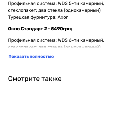
Профильная система: WDS 5-ти камерный,
стеклопакет: два стекла (однокамерный),
Турецкая фурнитура: Axor.
Окно Стандарт 2 - 5490грн;
Профильная система: WDS 6-ти камерный,
стеклопакет: два стекла (однокамерный),
Турецкая фурнитура: Axor.
Показать полностью
Окно Премиум - 5920грн;
Профильная система: WDS 7-ми камерный,
Смотрите также
стеклопакет: два стекла (однокамерный),
Турецкая фурнитура: Axor.
Примечание!
Если Вы хотите заказать окна с
установкой, окончательная цена будет известна,
только после замера, поскольку могут добавиться
доп роботы, или, могут отличаться размеры окон.