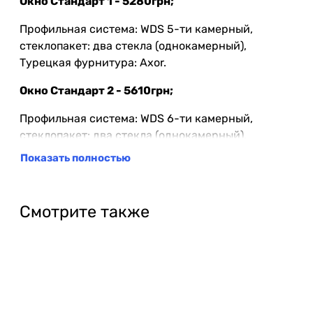
Окно Стандарт 1 - 5280грн;
Профильная система: WDS 5-ти камерный,
стеклопакет: два стекла (однокамерный),
Турецкая фурнитура: Axor.
Окно Стандарт 2 - 5610грн;
Профильная система: WDS 6-ти камерный,
стеклопакет: два стекла (однокамерный),
Турецкая фурнитура: Axor.
Показать полностью
Окно Премиум - 6050грн;
Профильная система: WDS 7-ми камерный,
Смотрите также
стеклопакет: два стекла (однокамерный),
Турецкая фурнитура: Axor.
Примечание!
Если Вы хотите заказать окна с
установкой, окончательная цена будет известна,
только после замера, поскольку могут добавиться