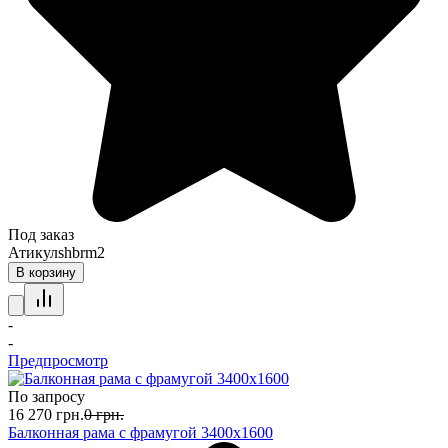
Под заказ
Атикул
shbrm2
В корзину
-
-
Предпросмотр
По запросу
16 270
грн.
0
грн.
Балконная рама с фрамугой 3400х1600