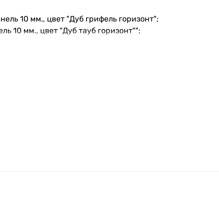
ель 10 мм., цвет "Дуб грифель горизонт";
ь 10 мм., цвет "Дуб тауб горизонт"";
рая";
ая вата "Изовер";
о периметру полотна и короба;
R35\S8, сувальдный, 5 ключей;
цилиндр;
оротник, пять ключей;
т в комплект;
т;
 МДФ 16х60мм.
ыбрать подходящую модель под ваши потребности.