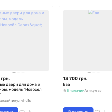
грн.
13 700
грн.
ые двери для дома и
Ева
иры, модель "Новосёл
В наличии
Атикул
se
"
заказ
Атикул
vhd1s
орзину
В корзину