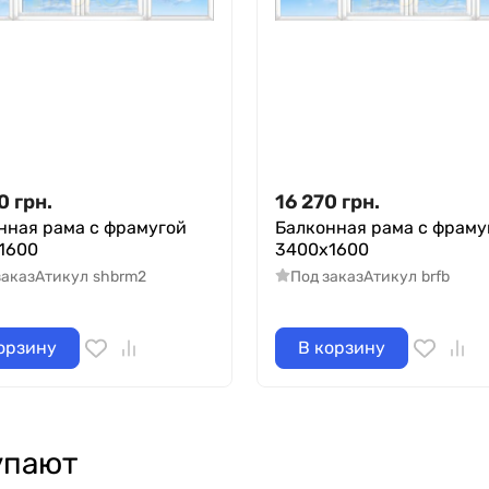
0
грн.
16 270
грн.
нная рама с фрамугой
Балконная рама с фраму
1600
3400х1600
заказ
Атикул
shbrm2
Под заказ
Атикул
brfb
орзину
В корзину
упают