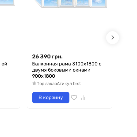
26 390
грн.
12 2
гой
Балконная рама 3100х1800 с
Берт
двумя боковыми окнами
5
В 
900х1800
Под заказ
Атикул
brst
В корзину
В 