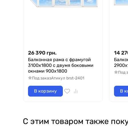
26 390
грн.
14 27
Балконная рама с фрамугой
Балко
3100х1800 с двумя боковыми
2900х
окнами 900х1800
Под 
Под заказ
Атикул
brst-2401
В корзину
В к
С этим товаром также пок