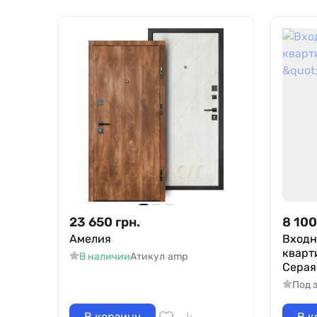
23 650
грн.
8 100
Амелия
Входн
кварт
В наличии
Атикул
amp
Серая
Под 
В корзину
В к