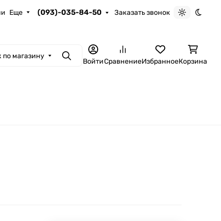
(093)-035-84-50
ии
Еще
Заказать звонок
Светлая те
Темна
 по магазину
Поиск
Войти
Сравнение
Избранное
Корзина