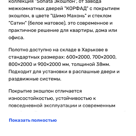
коллекция "Sonata Экошпон", от завода
межкомнатных дверей "КОРФАД" с покрытием
экошпон, в цвете "Шимо Махонь" и стеклом
"Сатин" (белое матовое), это современное и
практичное решение для квартиры, дома или
офиса.
Полотно доступно на складе в Харькове в
стандартных размерах: 600×2000, 700×2000,
800×2000 и 900×2000 мм, толщиной 38мм.
Подходит для установки в распашные двери и
раздвижные системы.
Покрытие экошпон отличается
износостойкостью, устойчивостью к
повседневной эксплуатации и современным
дизайном. Рекомендуется для жилых помещений
с нормальным уровнем влажности.
Показать полностью
В данной модели используется стекло "Сатин"