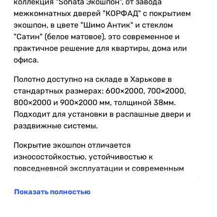
коллекция "Sonata Экошпон", от завода
межкомнатных дверей "КОРФАД" с покрытием
экошпон, в цвете "Шимо Антик" и стеклом
"Сатин" (белое матовое), это современное и
практичное решение для квартиры, дома или
офиса.
Полотно доступно на складе в Харькове в
стандартных размерах: 600×2000, 700×2000,
800×2000 и 900×2000 мм, толщиной 38мм.
Подходит для установки в распашные двери и
раздвижные системы.
Покрытие экошпон отличается
износостойкостью, устойчивостью к
повседневной эксплуатации и современным
дизайном. Рекомендуется для жилых помещений
с нормальным уровнем влажности.
Показать полностью
В данной модели используется стекло "Сатин"