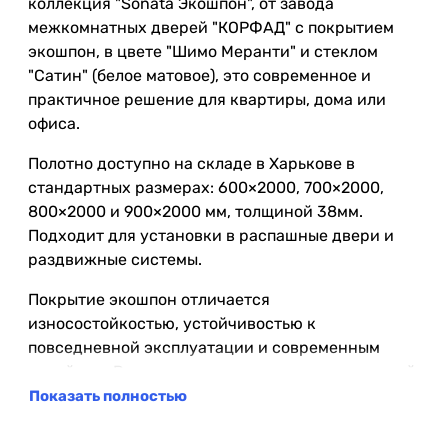
коллекция "Sonata Экошпон", от завода
межкомнатных дверей "КОРФАД" с покрытием
экошпон, в цвете "Шимо Меранти" и стеклом
"Сатин" (белое матовое), это современное и
практичное решение для квартиры, дома или
офиса.
Полотно доступно на складе в Харькове в
стандартных размерах: 600×2000, 700×2000,
800×2000 и 900×2000 мм, толщиной 38мм.
Подходит для установки в распашные двери и
раздвижные системы.
Покрытие экошпон отличается
износостойкостью, устойчивостью к
повседневной эксплуатации и современным
дизайном. Рекомендуется для жилых помещений
с нормальным уровнем влажности.
Показать полностью
В данной модели используется стекло "Сатин"