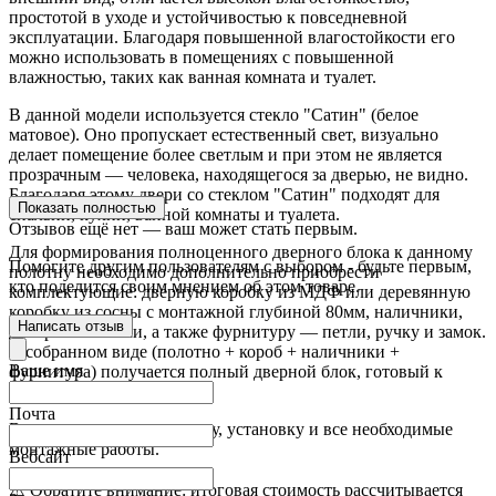
простотой в уходе и устойчивостью к повседневной
эксплуатации. Благодаря повышенной влагостойкости его
можно использовать в помещениях с повышенной
влажностью, таких как ванная комната и туалет.
В данной модели используется стекло "Сатин" (белое
матовое). Оно пропускает естественный свет, визуально
делает помещение более светлым и при этом не является
прозрачным — человека, находящегося за дверью, не видно.
Благодаря этому двери со стеклом "Сатин" подходят для
Показать полностью
спальни, кухни, ванной комнаты и туалета.
Отзывов ещё нет — ваш может стать первым.
Для формирования полноценного дверного блока к данному
Помогите другим пользователям с выбором - будьте первым,
полотну необходимо дополнительно приобрести
кто поделится своим мнением об этом товаре.
комплектующие: дверную коробку из МДФ или деревянную
коробку из сосны с монтажной глубиной 80мм, наличники,
Написать отзыв
доборные планки, а также фурнитуру — петли, ручку и замок.
В собранном виде (полотно + короб + наличники +
Ваше имя
фурнитура) получается полный дверной блок, готовый к
установке в проём.
Почта
Выполняем замер, доставку, установку и все необходимые
монтажные работы.
Вебсайт
⚠️ Обратите внимание: итоговая стоимость рассчитывается