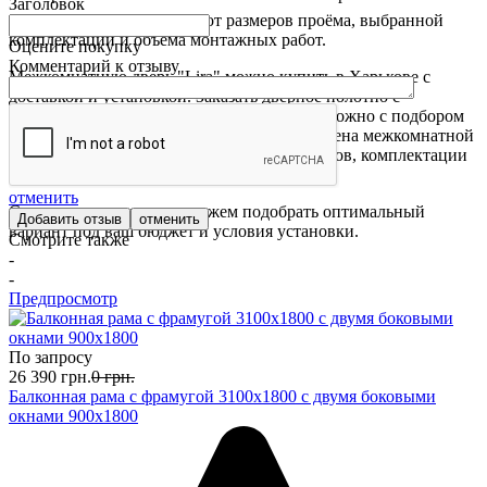
Заголовок
индивидуально и зависит от размеров проёма, выбранной
комплектации и объёма монтажных работ.
Оцените покупку
Комментарий к отзыву
Межкомнатную дверь "Lira" можно купить в Харькове с
доставкой и установкой. Заказать дверное полотно с
покрытием ПВХ в цвете "Дуб Обычный" можно с подбором
полной комплектации под дверной блок. Цена межкомнатной
двери "KDF" зависит от выбранных размеров, комплектации
и дополнительных элементов.
отменить
Свяжитесь с нами — поможем подобрать оптимальный
отменить
вариант под ваш бюджет и условия установки.
Смотрите также
-
-
Предпросмотр
По запросу
26 390
грн.
0
грн.
Балконная рама с фрамугой 3100х1800 с двумя боковыми
окнами 900х1800