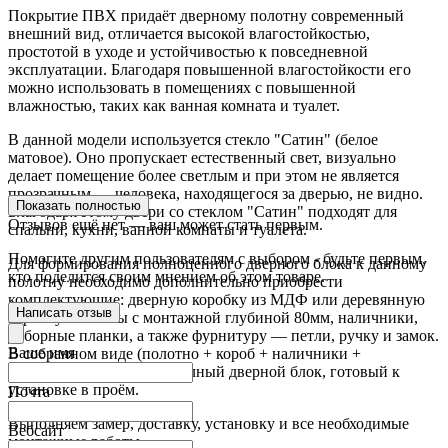
Покрытие ПВХ придаёт дверному полотну современный
внешний вид, отличается высокой влагостойкостью,
простотой в уходе и устойчивостью к повседневной
эксплуатации. Благодаря повышенной влагостойкости его
можно использовать в помещениях с повышенной
влажностью, таких как ванная комната и туалет.
В данной модели используется стекло "Сатин" (белое
матовое). Оно пропускает естественный свет, визуально
делает помещение более светлым и при этом не является
прозрачным — человека, находящегося за дверью, не видно.
Показать полностью
Благодаря этому двери со стеклом "Сатин" подходят для
Отзывов ещё нет — ваш может стать первым.
спальни, кухни, ванной комнаты и туалета.
Помогите другим пользователям с выбором - будьте первым,
Для формирования полноценного дверного блока к данному
кто поделится своим мнением об этом товаре.
полотну необходимо дополнительно приобрести
комплектующие: дверную коробку из МДФ или деревянную
Написать отзыв
коробку из сосны с монтажной глубиной 80мм, наличники,
доборные планки, а также фурнитуру — петли, ручку и замок.
Ваше имя
В собранном виде (полотно + короб + наличники +
фурнитура) получается полный дверной блок, готовый к
установке в проём.
Почта
Выполняем замер, доставку, установку и все необходимые
Вебсайт
монтажные работы.