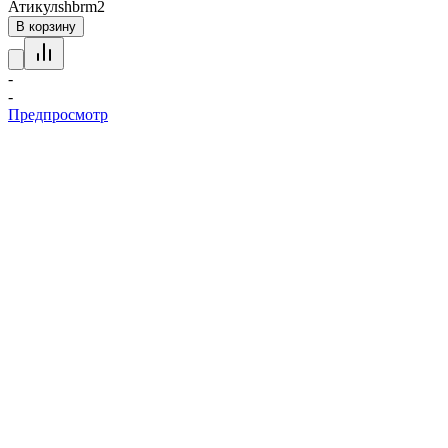
Атикул
shbrm2
В корзину
-
-
Предпросмотр