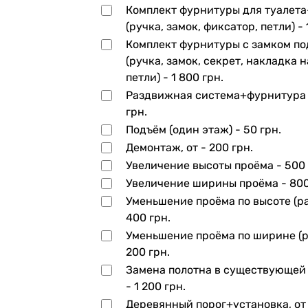
Комплект фурнитуры для туалет
(ручка, замок, фиксатор, петли) -
Комплект фурнитуры с замком по
(ручка, замок, секрет, накладка н
петли) -
1 800 грн.
Раздвижная система+фурнитура
грн.
Подъём (один этаж) -
50 грн.
Демонтаж, от -
200 грн.
Увеличение высоты проёма -
500 
Увеличение ширины проёма -
800
Уменьшение проёма по высоте (ра
400 грн.
Уменьшение проёма по ширине (р
200 грн.
Замена полотна в существующей
-
1 200 грн.
Деревянный порог+установка, от