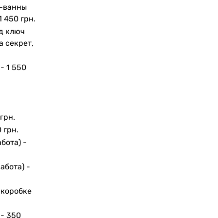
а-ванны
1 450 грн.
д ключ
а секрет,
 -
1 550
грн.
 грн.
бота) -
абота) -
 коробке
 -
350