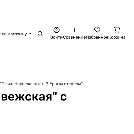
ная связь
Контакты
Гарантия и сервис
Доставка и оплата
Установ
 по магазину
Поиск
Войти
Сравнение
Избранное
Корзина
 "Ольха Норвежская" с "Чёрным стеклом"
рвежская" с