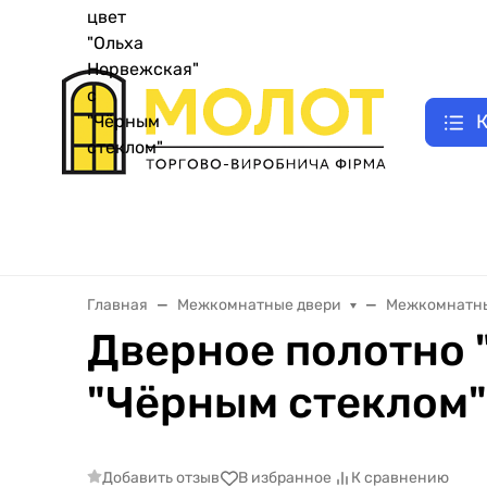
UA
|
Как заказать двери
E-відновлення
Замер двери
Оплата зак
RU
К
Двери входные металлические
Межкомнатные двери
Главная
Межкомнатные двери
Межкомнатны
Дверное полотно 
"Чёрным стеклом"
Добавить отзыв
В избранное
К сравнению