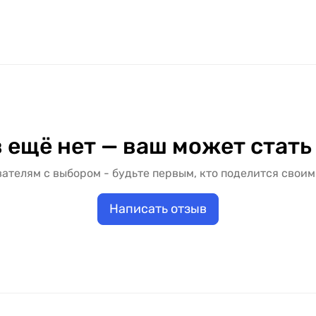
ассчитывается индивидуально и зависит от размеров про
рькове с доставкой и установкой. Заказать дверное пол
ктации под дверной блок. Цена межкомнатной двери "KD
альный вариант под ваш бюджет и условия установки.
 ещё нет — ваш может стать
ателям с выбором - будьте первым, кто поделится своим
Написать отзыв