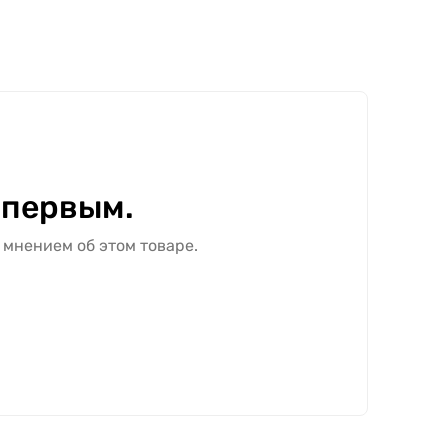
ёма, выбранной комплектации и объёма
отно с покрытием ПВХ в цвете "Ольха
F" зависит от выбранных размеров,
 первым.
 мнением об этом товаре.