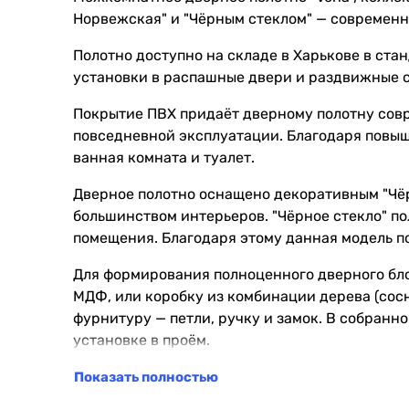
Норвежская" и "Чёрным стеклом" — современно
Полотно доступно на складе в Харькове в ста
установки в распашные двери и раздвижные 
Покрытие ПВХ придаёт дверному полотну совр
повседневной эксплуатации. Благодаря повыш
ванная комната и туалет.
Дверное полотно оснащено декоративным "Чёр
большинством интерьеров. "Чёрное стекло" п
помещения. Благодаря этому данная модель по
Для формирования полноценного дверного бл
МДФ, или коробку из комбинации дерева (сос
фурнитуру — петли, ручку и замок. В собранно
установке в проём.
Выполняем замер, доставку, установку и все
Показать полностью