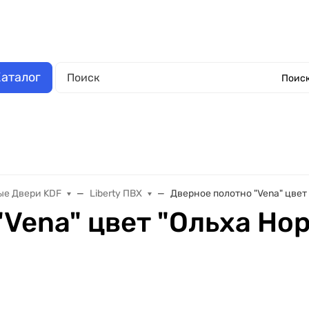
аза
Выполненные работы
Отзывы
Обмен и возврат
О компании
Обрат
аталог
Поиск
Окна металлопластиковые
Еще
е Двери KDF
Liberty ПВХ
Дверное полотно "Vena" цвет
"Vena" цвет "Ольха Но