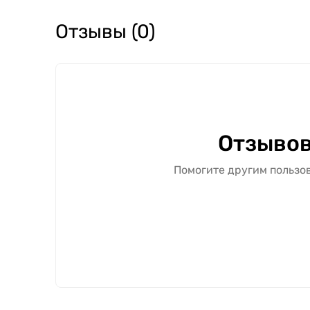
⚠️ Обратите внимание: итоговая стоимость р
монтажных работ.
Отзывы (0)
Межкомнатную дверь "Vena" можно купить в Ха
Норвежская" можно с подбором полной компле
комплектации и дополнительных элементов.
Свяжитесь с нами — поможем подобрать оптим
Отзывов
Помогите другим пользов