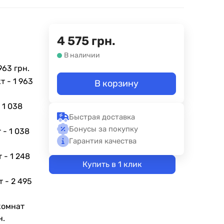
4 575
грн.
В наличии
963 грн.
кт -
1 963
В корзину
-
1 038
Быстрая доставка
Бонусы за покупку
т -
1 038
Гарантия качества
т -
1 248
Купить в 1 клик
т -
2 495
комнат
н.