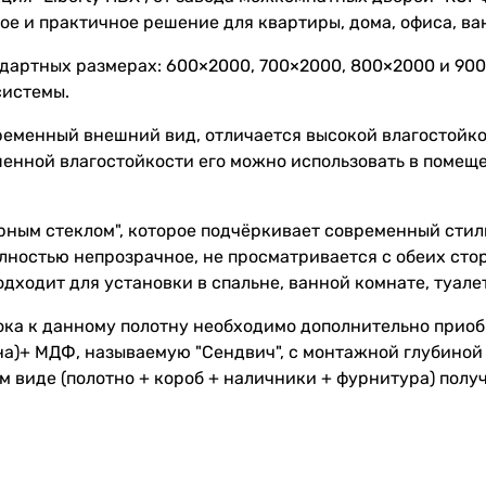
е и практичное решение для квартиры, дома, офиса, ва
ндартных размерах: 600×2000, 700×2000, 800×2000 и 90
системы.
еменный внешний вид, отличается высокой влагостойкос
енной влагостойкости его можно использовать в помещ
ным стеклом", которое подчёркивает современный стиль
олностью непрозрачное, не просматривается с обеих сто
дходит для установки в спальне, ванной комнате, туале
ока к данному полотну необходимо дополнительно прио
на)+ МДФ, называемую "Сендвич", с монтажной глубиной 
м виде (полотно + короб + наличники + фурнитура) полу
 необходимые монтажные работы.