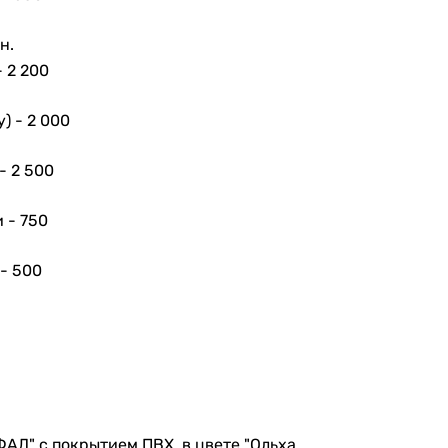
н.
-
2 200
у) -
2 000
 -
2 500
и -
750
 -
500
ФАД" с покрытием ПВХ, в цвете "Ольха