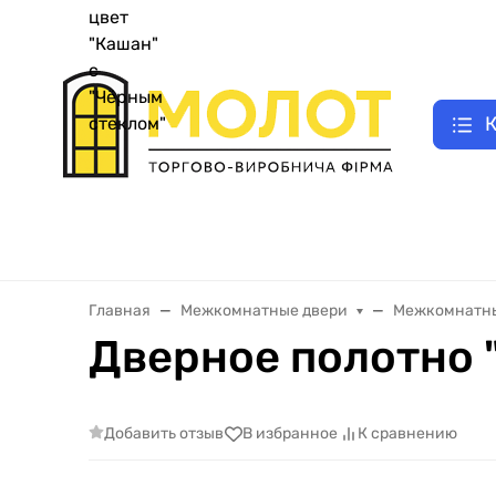
UA
|
Как заказать двери
E-відновлення
Замер двери
Оплата зак
RU
К
Двери входные металлические
Межкомнатные двери
Главная
Межкомнатные двери
Межкомнатны
Дверное полотно 
Добавить отзыв
В избранное
К сравнению