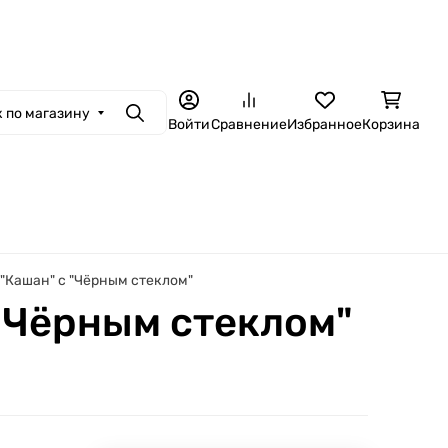
ная связь
Контакты
Гарантия и сервис
Доставка и оплата
Установ
 по магазину
Поиск
Войти
Сравнение
Избранное
Корзина
 "Кашан" с "Чёрным стеклом"
 "Чёрным стеклом"