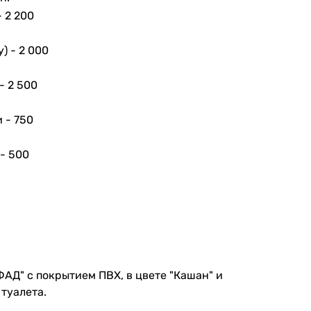
-
2 200
у) -
2 000
 -
2 500
и -
750
 -
500
ФАД" с покрытием ПВХ, в цвете "Кашан" и
туалета.