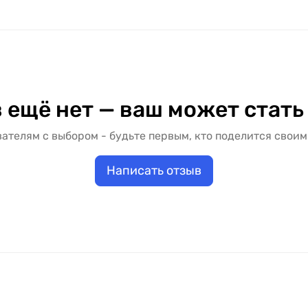
рькове с доставкой и установкой. Заказать дверное по
 блок. Цена межкомнатной двери "KDF" зависит от выбр
альный вариант под ваш бюджет и условия установки.
 ещё нет — ваш может стать
ателям с выбором - будьте первым, кто поделится своим
Написать отзыв