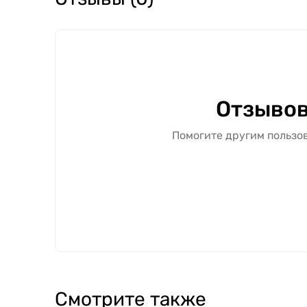
Межкомнатную дверь "Vena" можно купить в Ха
с подбором полной комплектации под дверной
дополнительных элементов.
Свяжитесь с нами — поможем подобрать оптим
Отзывов
Помогите другим пользов
Смотрите также