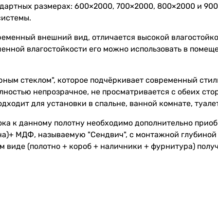
ндартных размерах: 600×2000, 700×2000, 800×2000 и 90
системы.
еменный внешний вид, отличается высокой влагостойкос
енной влагостойкости его можно использовать в помещ
ным стеклом", которое подчёркивает современный стиль
олностью непрозрачное, не просматривается с обеих сто
дходит для установки в спальне, ванной комнате, туале
ока к данному полотну необходимо дополнительно прио
на)+ МДФ, называемую "Сендвич", с монтажной глубиной 
м виде (полотно + короб + наличники + фурнитура) полу
 необходимые монтажные работы.
ассчитывается индивидуально и зависит от размеров про