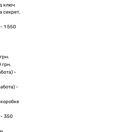
д ключ
а секрет,
 -
1 550
грн.
 грн.
бота) -
абота) -
 коробке
 -
350
н.