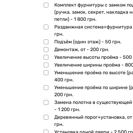
Комплект фурнитуры с замком по
(ручка, замок, секрет, накладка н
петли) -
1 800 грн.
Раздвижная система+фурнитура
грн.
Подъём (один этаж) -
50 грн.
Демонтаж, от -
200 грн.
Увеличение высоты проёма -
500 
Увеличение ширины проёма -
800
Уменьшение проёма по высоте (ра
400 грн.
Уменьшение проёма по ширине (р
200 грн.
Замена полотна в существующей
-
1 200 грн.
Деревянный порог+установка, от
грн.
Установка одной двери -
2 500 гр