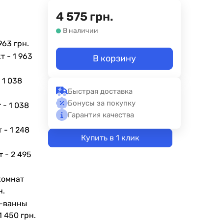
4 575
грн.
В наличии
963 грн.
кт -
1 963
В корзину
-
1 038
Быстрая доставка
Бонусы за покупку
т -
1 038
Гарантия качества
т -
1 248
Купить в 1 клик
т -
2 495
комнат
н.
а-ванны
1 450 грн.