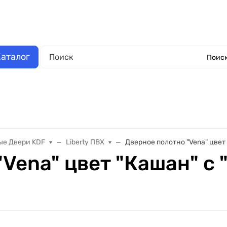
аза
Выполненные работы
Отзывы
Обмен и возврат
О компании
Обрат
аталог
Поиск
Окна металлопластиковые
Еще
е Двери KDF
Liberty ПВХ
Дверное полотно "Vena" цвет
"Vena" цвет "Кашан" с