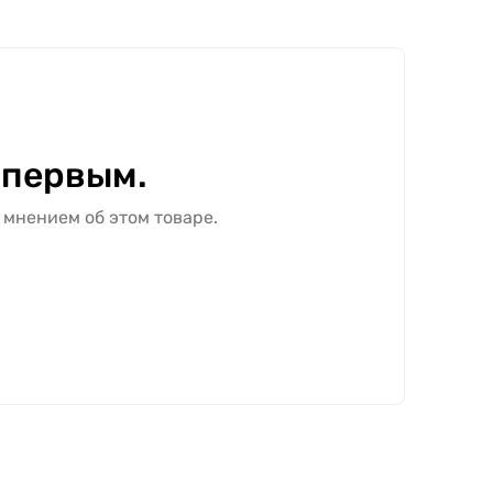
лотно с покрытием ПВХ в цвете "Кашан" можно
анных размеров, комплектации и
 первым.
 мнением об этом товаре.