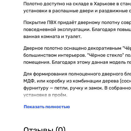
Полотно доступно на складе в Харькове в ста
установки в распашные двери и раздвижные 
Покрытие ПВХ придаёт дверному полотну совр
повседневной эксплуатации. Благодаря повыш
ванная комната и туалет.
Дверное полотно оснащено декоративным "Чёр
большинством интерьеров. "Чёрное стекло" п
помещения. Благодаря этому данная модель по
Для формирования полноценного дверного бл
МДФ, или коробку из комбинации дерева (сос
фурнитуру — петли, ручку и замок. В собранно
установке в проём.
Выполняем замер, доставку, установку и все
Показать полностью
⚠️ Обратите внимание: итоговая стоимость р
монтажных работ.
Отзывы (0)