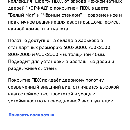
коллекция "Liberty ПВХ", от завода межкомнатных
дверей "КОРФАД" с покрытием ПВХ, в цвете
"Белый Мат" и "Чёрным стеклом" — современное и
практичное решение для квартиры, дома, офиса,
ванной комнаты и туалета.
Полотно доступно на складе в Харькове в
стандартных размерах: 600×2000, 700×2000,
800×2000 и 900×2000 мм, толщиной 40мм.
Подходит для установки в распашные двери и
раздвижные системы.
Покрытие ПВХ придаёт дверному полотну
современный внешний вид, отличается высокой
влагостойкостью, простотой в уходе и
устойчивостью к повседневной эксплуатации.
Благодаря повышенной влагостойкости его
можно использовать в помещениях с повышенной
Показать полностью
влажностью, таких как ванная комната и туалет.