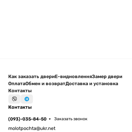
Свяжитесь с нами — поможем подобрать
оптимальный вариант под ваш бюджет и условия
установки.
Как заказать двери
Е-видновлення
Замер двери
Оплата
Обмен и возврат
Доставка и установка
Контакты
Контакты
(093)-035-84-50
Заказать звонок
molotpochta@ukr.net