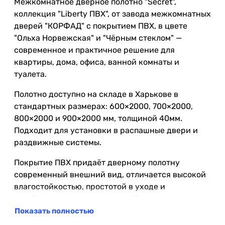
Межкомнатное дверное полотно "Secret",
коллекция "Liberty ПВХ", от завода межкомнатных
дверей "КОРФАД" с покрытием ПВХ, в цвете
"Ольха Норвежская" и "Чёрным стеклом" —
современное и практичное решение для
квартиры, дома, офиса, ванной комнаты и
туалета.
Полотно доступно на складе в Харькове в
стандартных размерах: 600×2000, 700×2000,
800×2000 и 900×2000 мм, толщиной 40мм.
Подходит для установки в распашные двери и
раздвижные системы.
Покрытие ПВХ придаёт дверному полотну
современный внешний вид, отличается высокой
влагостойкостью, простотой в уходе и
устойчивостью к повседневной эксплуатации.
Благодаря повышенной влагостойкости его
Показать полностью
можно использовать в помещениях с повышенной