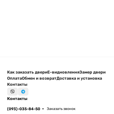
дополнительных элементов.
Свяжитесь с нами — поможем подобрать
оптимальный вариант под ваш бюджет и условия
установки.
Как заказать двери
Е-видновлення
Замер двери
Оплата
Обмен и возврат
Доставка и установка
Контакты
Контакты
(093)-035-84-50
Заказать звонок