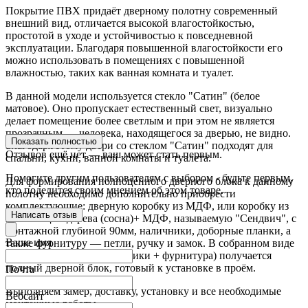
Покрытие ПВХ придаёт дверному полотну современный
внешний вид, отличается высокой влагостойкостью,
простотой в уходе и устойчивостью к повседневной
эксплуатации. Благодаря повышенной влагостойкости его
можно использовать в помещениях с повышенной
влажностью, таких как ванная комната и туалет.
В данной модели используется стекло "Сатин" (белое
матовое). Оно пропускает естественный свет, визуально
делает помещение более светлым и при этом не является
прозрачным — человека, находящегося за дверью, не видно.
Показать полностью
Благодаря этому двери со стеклом "Сатин" подходят для
Отзывов ещё нет — ваш может стать первым.
спальни, кухни, ванной комнаты и туалета.
Помогите другим пользователям с выбором - будьте первым,
Для формирования полноценного дверного блока к данному
кто поделится своим мнением об этом товаре.
полотну необходимо дополнительно приобрести
комплектующие: дверную коробку из МДФ, или коробку из
Написать отзыв
комбинации дерева (сосна)+ МДФ, называемую "Сендвич", с
монтажной глубиной 90мм, наличники, доборные планки, а
Ваше имя
также фурнитуру — петли, ручку и замок. В собранном виде
(полотно + короб + наличники + фурнитура) получается
полный дверной блок, готовый к установке в проём.
Почта
Выполняем замер, доставку, установку и все необходимые
Вебсайт
монтажные работы.