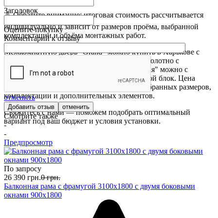
Заголовок
⚠️ Обратите внимание: итоговая стоимость рассчитывается
индивидуально и зависит от размеров проёма, выбранной
Оцените покупку
комплектации и объёма монтажных работ.
Комментарий к отзыву
Межкомнатную дверь "Grand" можно купить в Харькове с
доставкой и установкой. Заказать дверное полотно с
покрытием ПВХ в цвете "Ольха Норвежская" можно с
подбором полной комплектации под дверной блок. Цена
межкомнатной двери "KDF" зависит от выбранных размеров,
комплектации и дополнительных элементов.
отменить
отменить
Свяжитесь с нами — поможем подобрать оптимальный
Смотрите также
вариант под ваш бюджет и условия установки.
-
-
Предпросмотр
По запросу
26 390
грн.
0
грн.
Балконная рама с фрамугой 3100х1800 с двумя боковыми
окнами 900х1800