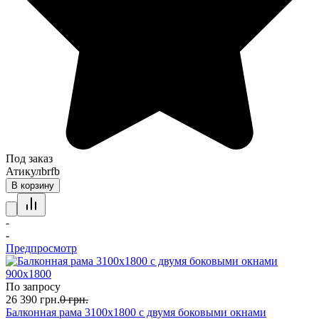
Под заказ
Атикул
brfb
В корзину
-
-
Предпросмотр
По запросу
26 390
грн.
0
грн.
Балконная рама 3100х1800 с двумя боковыми окнами