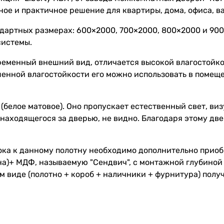
ное и практичное решение для квартиры, дома, офиса, в
ндартных размерах: 600×2000, 700×2000, 800×2000 и 90
системы.
еменный внешний вид, отличается высокой влагостойкос
енной влагостойкости его можно использовать в помещ
 (белое матовое). Оно пропускает естественный свет, ви
находящегося за дверью, не видно. Благодаря этому две
ока к данному полотну необходимо дополнительно прио
на)+ МДФ, называемую "Сендвич", с монтажной глубиной 
м виде (полотно + короб + наличники + фурнитура) полу
 необходимые монтажные работы.