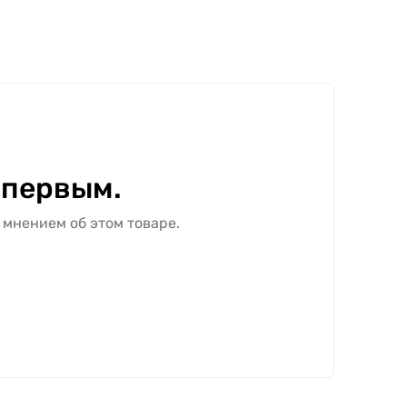
ёма, выбранной комплектации и объёма
лотно с покрытием ПВХ в цвете "Альба Мирта"
т выбранных размеров, комплектации и
 первым.
 мнением об этом товаре.