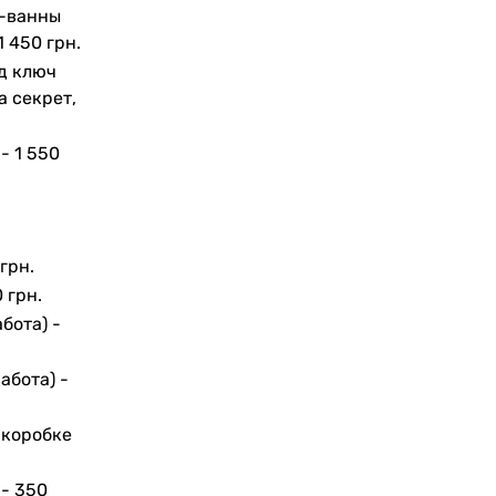
а-ванны
1 450 грн.
д ключ
а секрет,
 -
1 550
грн.
 грн.
бота) -
абота) -
 коробке
 -
350