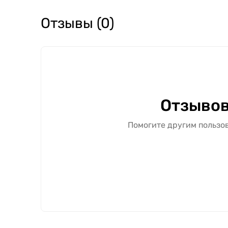
⚠️ Обратите внимание: итоговая стоимость р
монтажных работ.
Отзывы (0)
Межкомнатную дверь "Grand" можно купить в Х
можно с подбором полной комплектации под д
дополнительных элементов.
Свяжитесь с нами — поможем подобрать оптим
Отзывов
Помогите другим пользов