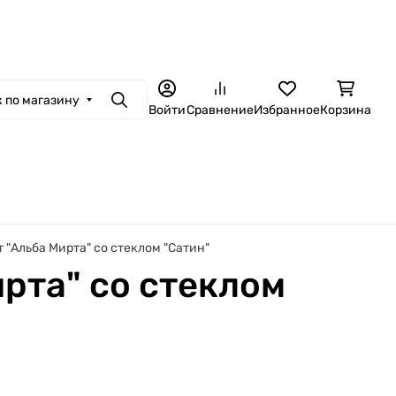
ная связь
Контакты
Гарантия и сервис
Доставка и оплата
Установ
 по магазину
Поиск
Войти
Сравнение
Избранное
Корзина
т "Альба Мирта" со стеклом "Сатин"
ирта" со стеклом