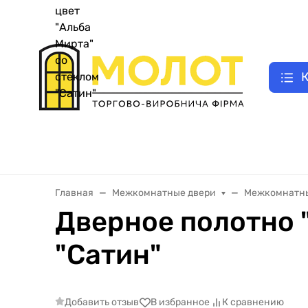
UA
|
Как заказать двери
E-відновлення
Замер двери
Оплата зак
RU
К
Двери входные металлические
Межкомнатные двери
Главная
Межкомнатные двери
Межкомнатны
Дверное полотно "
"Сатин"
Добавить отзыв
В избранное
К сравнению