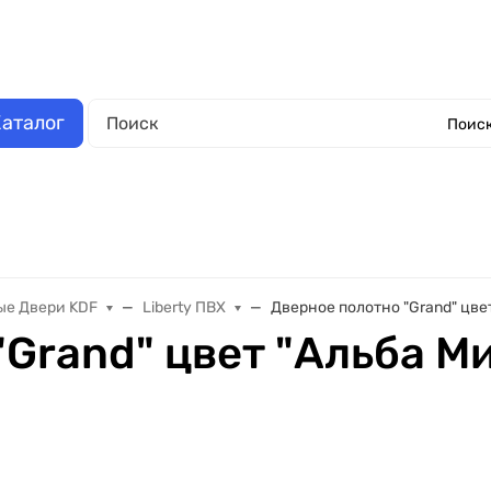
аза
Выполненные работы
Отзывы
Обмен и возврат
О компании
Обрат
аталог
Поиск
Окна металлопластиковые
Еще
е Двери KDF
Liberty ПВХ
Дверное полотно "Grand" цве
Grand" цвет "Альба М