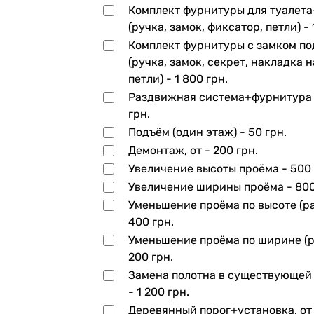
Комплект фурнитуры для туалет
(ручка, замок, фиксатор, петли) -
Комплект фурнитуры с замком по
(ручка, замок, секрет, накладка н
петли) -
1 800 грн.
Раздвижная система+фурнитура
грн.
Подъём (один этаж) -
50 грн.
Демонтаж, от -
200 грн.
Увеличение высоты проёма -
500 
Увеличение ширины проёма -
800
Уменьшение проёма по высоте (ра
400 грн.
Уменьшение проёма по ширине (р
200 грн.
Замена полотна в существующей
-
1 200 грн.
Деревянный порог+установка, от