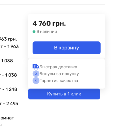
4 760
грн.
В наличии
963 грн.
кт -
1 963
В корзину
-
1 038
Быстрая доставка
Бонусы за покупку
т -
1 038
Гарантия качества
т -
1 248
Купить в 1 клик
т -
2 495
комнат
н.