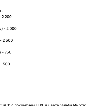
н.
-
2 200
у) -
2 000
 -
2 500
и -
750
 -
500
РФАД" с покрытием ПВХ, в цвете "Альба Мирта"