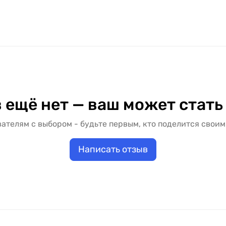
ассчитывается индивидуально и зависит от размеров про
арькове с доставкой и установкой. Заказать дверное по
верной блок. Цена межкомнатной двери "KDF" зависит о
альный вариант под ваш бюджет и условия установки.
 ещё нет — ваш может стать
ателям с выбором - будьте первым, кто поделится своим
Написать отзыв