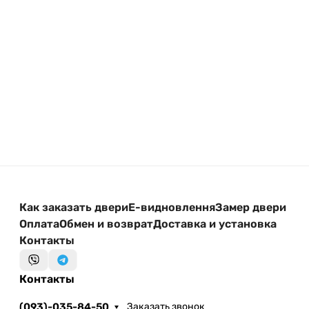
дополнительных элементов.
Свяжитесь с нами — поможем подобрать
оптимальный вариант под ваш бюджет и условия
установки.
Как заказать двери
Е-видновлення
Замер двери
Оплата
Обмен и возврат
Доставка и установка
Контакты
Контакты
(093)-035-84-50
Заказать звонок