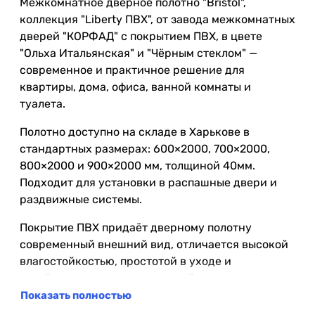
Межкомнатное дверное полотно "Bristol",
коллекция "Liberty ПВХ", от завода межкомнатных
дверей "КОРФАД" с покрытием ПВХ, в цвете
"Ольха Итальянская" и "Чёрным стеклом" —
современное и практичное решение для
квартиры, дома, офиса, ванной комнаты и
туалета.
Полотно доступно на складе в Харькове в
стандартных размерах: 600×2000, 700×2000,
800×2000 и 900×2000 мм, толщиной 40мм.
Подходит для установки в распашные двери и
раздвижные системы.
Покрытие ПВХ придаёт дверному полотну
современный внешний вид, отличается высокой
влагостойкостью, простотой в уходе и
устойчивостью к повседневной эксплуатации.
Благодаря повышенной влагостойкости его
Показать полностью
можно использовать в помещениях с повышенной