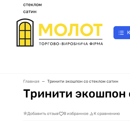
UA
|
Как заказать двери
E-відновлення
Замер двери
Оплата зак
RU
К
Двери входные металлические
Межкомнатные двери
Главная
Тринити экошпон со стеклом сатин
Тринити экошпон 
Добавить отзыв
В избранное
К сравнению