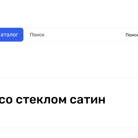
аза
Выполненные работы
Отзывы
Обмен и возврат
О компании
Обрат
аталог
Поиск
Окна металлопластиковые
Еще
со стеклом сатин