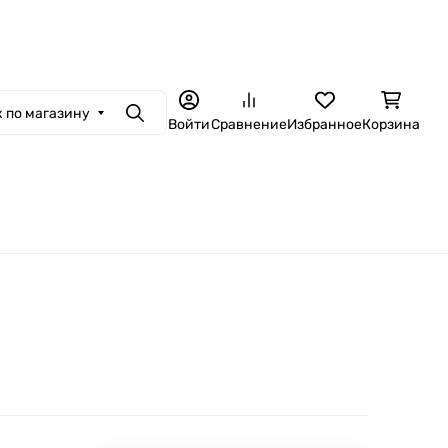
ная связь
Контакты
Гарантия и сервис
Доставка и оплата
Установ
 по магазину
Поиск
Войти
Сравнение
Избранное
Корзина