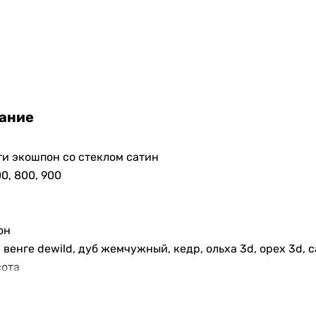
ание
и экошпон со стеклом сатин
00, 800, 900
он
, венге dewild, дуб жемчужный, кедр, ольха 3d, орех 3d, 
сота