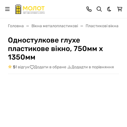
Dark th
Головна
Вікна металопластикові
Пластикові вікна в 
Одностулкове глухе
пластикове вікно, 750мм х
1350мм
5
1 відгук
Додати в обране
Додадти в порівняння