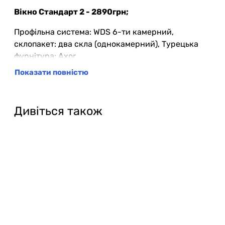
Вікно Стандарт 2 - 2890грн;
Профільна система: WDS 6-ти камерний,
склопакет: два скла (однокамерний), Турецька
фурнітура: Axor.
Показати повністю
Вікно Преміум - 3150рн;
Профільна система: WDS 7-ми камерний,
склопакет: два скла (однокамерний), Турецька
Дивіться також
фурнітура: Axor.
Примітка!
Якщо Ви хочете замовити вікна з
установкою, остаточна ціна буде відома, тільки
після виміру, оскільки можуть додатися
додаткові роботи, або, можуть відрізнятися
розміри вікон.