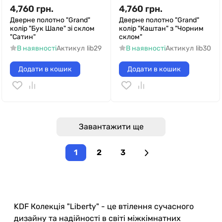
4,760
грн.
4,760
грн.
Дверне полотно "Grand"
Дверне полотно "Grand"
колір "Бук Шале" зі склом
колір "Каштан" з "Чорним
"Сатин"
склом"
В наявності
Актикул
lib29
В наявності
Актикул
lib30
Додати в кошик
Додати в кошик
Завантажити ще
1
2
3
KDF Колекція "Liberty" - це втілення сучасного
дизайну та надійності в світі міжкімнатних