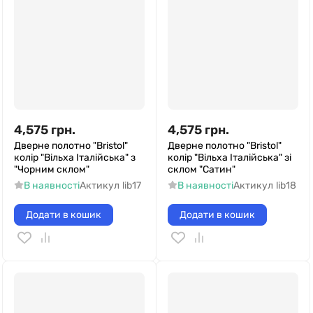
4,575
грн.
4,575
грн.
Дверне полотно "Bristol"
Дверне полотно "Bristol"
колір "Вільха Італійська" з
колір "Вільха Італійська" зі
"Чорним склом"
склом "Сатин"
В наявності
Актикул
lib17
В наявності
Актикул
lib18
Додати в кошик
Додати в кошик