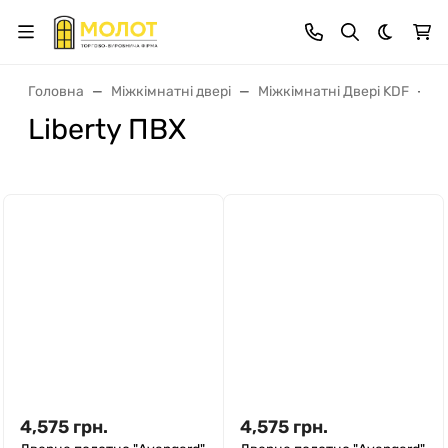
Dark th
Головна
Міжкімнатні двері
Міжкімнатні Двері KDF
L
Liberty ПВХ
4,575
грн.
4,575
грн.