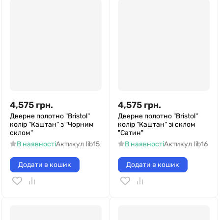
4,575
грн.
4,575
грн.
Дверне полотно "Bristol"
Дверне полотно "Bristol"
колір "Каштан" з "Чорним
колір "Каштан" зі склом
склом"
"Сатин"
В наявності
Актикул
lib15
В наявності
Актикул
lib16
Додати в кошик
Додати в кошик