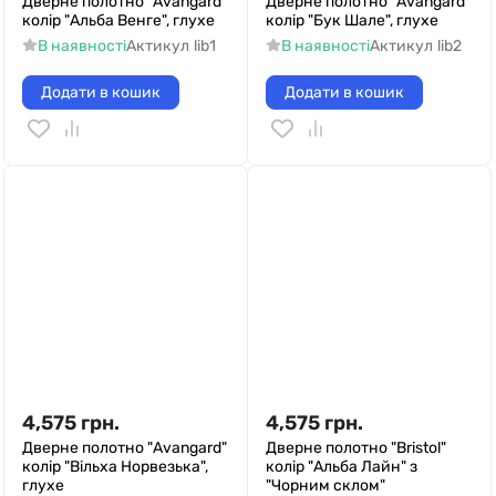
Дверне полотно "Avangard"
Дверне полотно "Avangard"
колір "Альба Венге", глухе
колір "Бук Шале", глухе
В наявності
Актикул
lib1
В наявності
Актикул
lib2
Додати в кошик
Додати в кошик
4,575
грн.
4,575
грн.
Дверне полотно "Avangard"
Дверне полотно "Bristol"
колір "Вільха Норвезька",
колір "Альба Лайн" з
глухе
"Чорним склом"