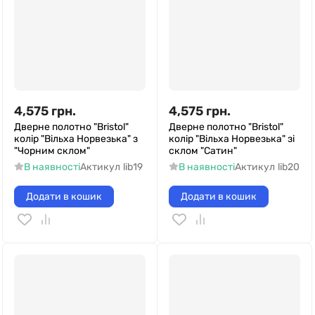
4,575
грн.
4,575
грн.
Дверне полотно "Bristol"
Дверне полотно "Bristol"
колір "Вільха Норвезька" з
колір "Вільха Норвезька" зі
"Чорним склом"
склом "Сатин"
В наявності
Актикул
lib19
В наявності
Актикул
lib20
Додати в кошик
Додати в кошик