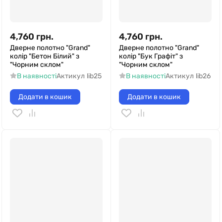
4,760
грн.
4,760
грн.
Дверне полотно "Grand"
Дверне полотно "Grand"
колір "Бетон Білий" з
колір "Бук Графіт" з
"Чорним склом"
"Чорним склом"
В наявності
Актикул
lib25
В наявності
Актикул
lib26
Додати в кошик
Додати в кошик