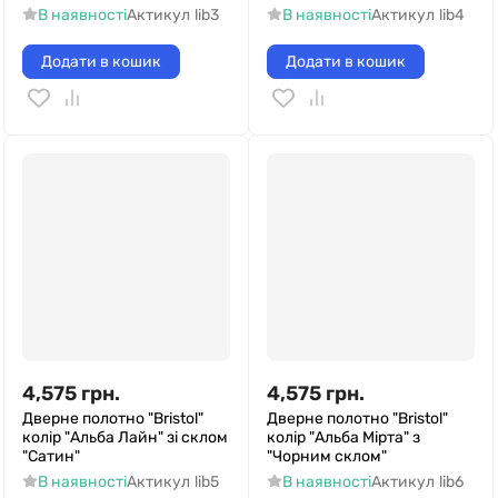
В наявності
Актикул
lib3
В наявності
Актикул
lib4
Додати в кошик
Додати в кошик
4,575
грн.
4,575
грн.
Дверне полотно "Bristol"
Дверне полотно "Bristol"
колір "Альба Лайн" зі склом
колір "Альба Мірта" з
"Сатин"
"Чорним склом"
В наявності
Актикул
lib5
В наявності
Актикул
lib6