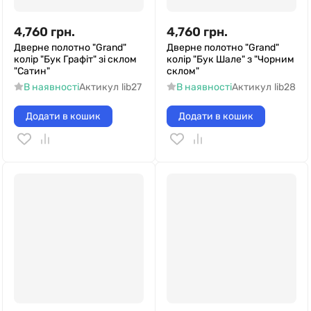
4,760
грн.
4,760
грн.
Дверне полотно "Grand"
Дверне полотно "Grand"
колір "Бук Графіт" зі склом
колір "Бук Шале" з "Чорним
"Сатин"
склом"
В наявності
Актикул
lib27
В наявності
Актикул
lib28
Додати в кошик
Додати в кошик