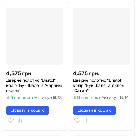
4,575
грн.
4,575
грн.
Дверне полотно "Bristol"
Дверне полотно "Bristol"
колір "Бук Шале" з "Чорним
колір "Бук Шале" зі склом
склом"
"Сатин"
В наявності
Актикул
lib13
В наявності
Актикул
lib14
Додати в кошик
Додати в кошик