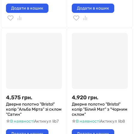
Додати в кошик
Додати в кошик
4,575
грн.
4,920
грн.
Дверне полотно "Bristol"
Дверне полотно "Bristol"
колір "Альба Мірта" зі склом
колір "Білий Мат" з "Чорним
"Сатин"
склом"
В наявності
Актикул
lib7
В наявності
Актикул
lib8
Додати в кошик
Додати в кошик