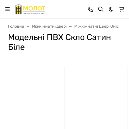
Dark th
Головна
Міжкімнатні двері
Міжкімнатні Двері Оміс
Модельні ПВХ Скло Сатин
Біле